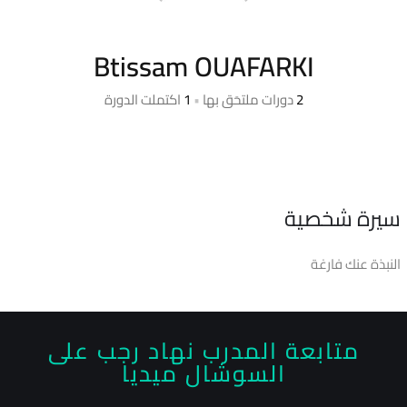
Btissam OUAFARKI
2
دورات ملتحَق بها
•
1
اكتملت الدورة
سيرة شخصية
النبذة عنك فارغة
متابعة المدرب نهاد رجب على
السوشال ميديا