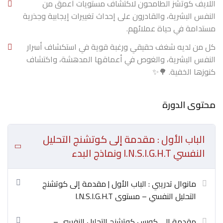
اللايف كوتشز الطامحون لاكتشاف مستويات أعمق من
النفس البشرية، والقادرون على إحداث تغييرات إيجابية وجذرية
مستدامة في حياة عملائهم.
كل من لديه شغف حقيقي ورغبة قوية في استكشاف أسرار
النفس البشرية، والغوص في أعماقها المدهشة، واكتشاف
كنوزها الخفية. 🌳✨
محتوى الدورة
الباب الأول : مقدمة إلى كوتشنج التحليل
النفسي I.N.S.I.G.H.T ونماذج البدء
مانوال تدريبي : الباب الأول | مقدمة إلى كوتشنج
التحليل النفسي – مستوى I.N.S.I.G.H.T
مقدمة إلى كورس كوتشنج التحليل النفسي –