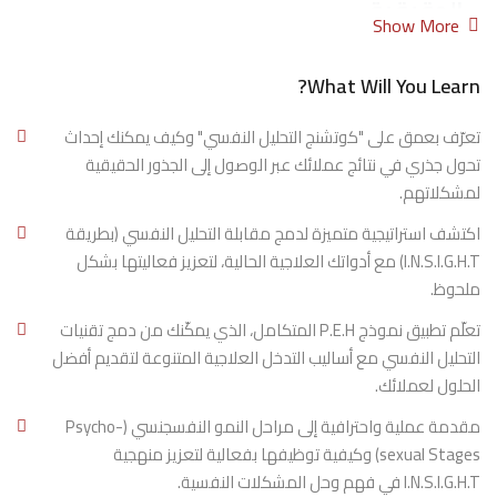
الحقيقية
Show More
هل شعرت يومًا أنه مهما كانت خبرتك، لا تزال جلساتك العلاجية
What Will You Learn?
تفتقر لعنصرٍ خفي؟ تدريبات عديدة، دورات متقدمة، ورغم ذلك
يبقى سؤال واحد يطاردك:
تعرّف بعمق على "كوتشنج التحليل النفسي" وكيف يمكنك إحداث
“لماذا لا أصل بسهولة إلى عمق مشكلة العميل؟” 🎯
تحول جذري في نتائج عملائك عبر الوصول إلى الجذور الحقيقية
لمشكلاتهم.
هل سمعت من عملائك قصص نجاح مع معالجين آخرين،
اكتشف استراتيجية متميزة لدمج مقابلة التحليل النفسي (بطريقة
وتساءلت كيف تمكنوا من الوصول لنتائج استثنائية كهذه؟
I.N.S.I.G.H.T) مع أدواتك العلاجية الحالية، لتعزيز فعاليتها بشكل
ملحوظ.
🚀 هذا ليس مجرد تدريب آخر. هذا هو التغيير
الذي كنت تنتظره.
تعلّم تطبيق نموذج P.E.H المتكامل، الذي يمكّنك من دمج تقنيات
التحليل النفسي مع أساليب التدخل العلاجية المتنوعة لتقديم أفضل
برنامج
I.N.S.I.G.H.T
يجمع بين أحدث تقنيات التحليل النفسي وأسرار
الحلول لعملائك.
علم النفس الاجتماعي، ليمنحك القدرة على استكشاف أعماق
مقدمة عملية واحترافية إلى مراحل النمو النفسجنسي (Psycho-
النفس البشرية خلال دقائق معدودة.
sexual Stages) وكيفية توظيفها بفعالية لتعزيز منهجية
I.N.S.I.G.H.T في فهم وحل المشكلات النفسية.
🔥 كيف سيحوّل برنامج I.N.S.I.G.H.T جلساتك