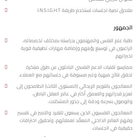
ملاحق نصية لجلسات تستخدم طريقة I.N.S.I.G.H.T
الجمهور
طلبة علم النفس والمهتمون بدراسته بمختلف تخصصاته،
الراغبون في توسيع رؤيتهم وإضافة مهارات تطبيقية قوية
لخبراتهم.
ممارسو تقنيات الدعم النفسي الباحثون عن طرق مبتكرة
تحقق نتائج مبهرة وغير مسبوقة في جلساتهم مع العملاء.
المعالجون بالتنويم الإيحائي (المستوى الثالث) الطامحون إلى
تعزيز قدراتهم والتعمق أكثر في عالم العقل الباطن،
والوصول بسرعة ودقة إلى جذور المشكلات.
المعالجون النفسيون الذين يسعون للتفرد والتميز في تفسير
وفهم العالم الداخلي المعقّد لعملائهم، وتحقيق اختراقات
حقيقية في الجلسات.