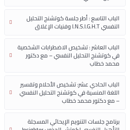
الباب التاسع : أطر جلسة كوتشنج التحليل
النفسي I.N.S.I.G.H.T وفنيات الإغلاق
الباب العاشر : تشخيص الاضطرابات الشخصية
في كوتشنج التحليل النفسي – مع دكتور
محمد خطاب
الباب الحادي عشر: تشخيص الأحلام وتفسير
اللغة المنسية في كوتشنج التحليل النفسي
– مع دكتور محمد خطاب
برنامج جلسات التنويم الإيحائي المسجلة
للتأهيل النفسي لكوتش الجذور : Insighter