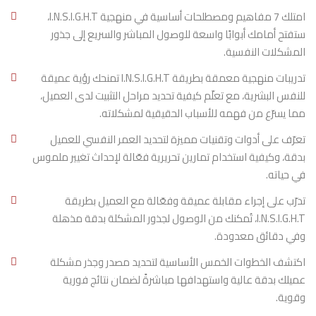
العلاجية إلى تجارب لا تُنسى؟
امتلك 7 مفاهيم ومصطلحات أساسية في منهجية I.N.S.I.G.H.T،
ستفتح أمامك أبوابًا واسعة للوصول المباشر والسريع إلى جذور
ستتمكن من اختراق سطح المشكلة والوصول إلى جذورها
المشكلات النفسية.
بسرعة مذهلة. 🌱
تدريبات منهجية معمقة بطريقة I.N.S.I.G.H.T تمنحك رؤية عميقة
ستمتلك مهارة اختيار التدخل المثالي لكل عميل بوعيٍ
للنفس البشرية، مع تعلّم كيفية تحديد مراحل التثبيت لدى العميل،
عميق. ✅
مما يسرّع من فهمه للأسباب الحقيقية لمشكلاته.
ستعيش مع عملائك لحظات حقيقية من الإدراك والتنوير،
تعرّف على أدوات وتقنيات مميزة لتحديد العمر النفسي للعميل
تعزز ارتباطهم بك كمعالجٍ محترف. 💡
بدقة، وكيفية استخدام تمارين تحريرية فعّالة لإحداث تغيير ملموس
ستتعلم إجراء مقابلات تحليل نفسي احترافية تغيّر مسار حياة
في حياته.
عملائك للأبد. 🎤✨
تدرّب على إجراء مقابلة عميقة وفعّالة مع العميل بطريقة
ستساعد عملاءك في الإجابة عن أسئلتهم الوجودية،
I.N.S.I.G.H.T، تُمكنك من الوصول لجذور المشكلة بدقة مذهلة
ليكتشفوا بوضوح كيف أصبحوا النسخة الحالية من أنفسهم.
وفي دقائق معدودة.
🗝️🌟
اكتشف الخطوات الخمس الأساسية لتحديد مصدر وجذر مشكلة
عميلك بدقة عالية واستهدافها مباشرةً لضمان نتائج فورية
📚 ماذا تنتظر داخل برنامج I.N.S.I.G.H.T؟
وقوية.
🎯
مانوال تدريبي شامل ومصمم بدقة. 📖
🎯
مراجعات مستمرة