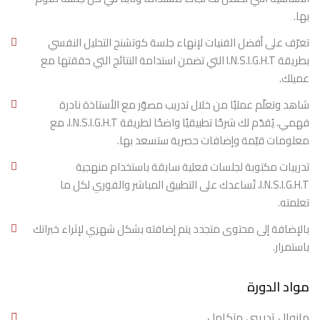
بها.
تعرّف على أفضل الفنيات لإنهاء جلسة كوتشنج التحليل النفسي
بطريقة I.N.S.I.G.H.T التي تضمن استدامة النتائج التي حققتها مع
عميلك.
شاهد وتعلّم عمليًا من خلال تدريب مصوّر مع الأستاذة نادرة
فهمي، يُقدّم لك شرحًا تطبيقيًا واضحًا لطريقة I.N.S.I.G.H.T، مع
معلومات قيّمة وإضافات حصرية ستسعد بها.
تدريبات مكتوبة لجلسات فعلية سابقة باستخدام منهجية
I.N.S.I.G.H.T، تُساعدك على التطبيق المباشر والفوري لكل ما
تعلمته.
بالإضافة إلى محتوى متجدد يتم إضافته بشكل شهري لإثراء خبراتك
باستمرار.
مواد الدورة
مانوال تدريبي متكامل