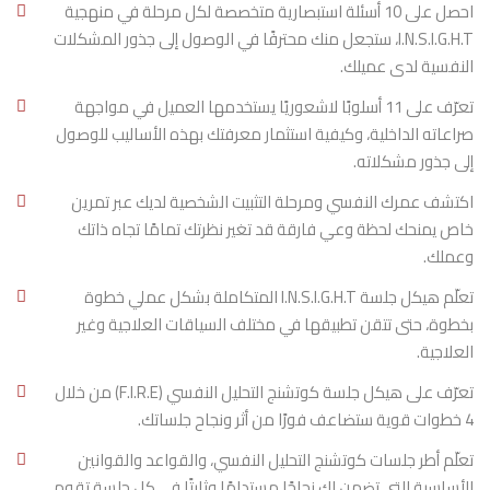
احصل على 10 أسئلة استبصارية متخصصة لكل مرحلة في منهجية
وإضافات حصرية لا نهاية لها. 🔄
🎯
تمارين فريدة ومؤثرة
I.N.S.I.G.H.T، ستجعل منك محترفًا في الوصول إلى جذور المشكلات
لمشاركتها مع عملائك لن تجدها في أي مكان آخر. 🌟
النفسية لدى عميلك.
هذا التدريب ليس مجرد إضافة لخبراتك، بل هو التحوّل الذي
تعرّف على 11 أسلوبًا لاشعوريًا يستخدمها العميل في مواجهة
سيُضاعف من فعالية جلساتك بشكل استثنائي. 🚀✨
صراعاته الداخلية، وكيفية استثمار معرفتك بهذه الأساليب للوصول
إلى جذور مشكلاته.
برنامج I.N.S.I.G.H.T: لأن عمق الجذور 🌳… هو
اكتشف عمرك النفسي ومرحلة التثبيت الشخصية لديك عبر تمرين
ما يصنع الفرق الحقيقي.
خاص يمنحك لحظة وعي فارقة قد تغير نظرتك تمامًا تجاه ذاتك
وعملك.
تعلّم هيكل جلسة I.N.S.I.G.H.T المتكاملة بشكل عملي خطوة
بخطوة، حتى تتقن تطبيقها في مختلف السياقات العلاجية وغير
العلاجية.
تعرّف على هيكل جلسة كوتشنج التحليل النفسي (F.I.R.E) من خلال
4 خطوات قوية ستضاعف فورًا من أثر ونجاح جلساتك.
تعلّم أطر جلسات كوتشنج التحليل النفسي، والقواعد والقوانين
الأساسية التي تضمن لك نجاحًا مستدامًا وثابتًا في كل جلسة تقوم