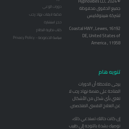
© Hypnovibes LLC 2024
دورات الوعي
جميع الحقوق محفوظة
مكتبة لايفات نهاد رجب
لشركة هيبنوڤايبس
حجز استشارة
16192 Coastal HWY , Lewes,
كتاب نظرية النظام
DE, United States of
سياسة الخصوصة - Privacy Policy
America , 11958
تنويه هام
يرجى ملاحظة أن الدورات
المتاحة على منصة نهاد رجب لا
تغني بأي شكل من الأشكال
عن العلاج النفسي المتخصص.
إن كانت حالتك تستدعي ذلك،
نوصيك بشدة بالتوجه إلى طبيب